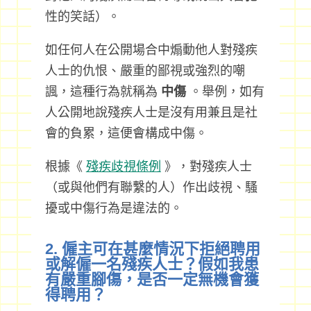
性的笑話）。
如任何人在公開場合中煽動他人對殘疾
人士的仇恨、嚴重的鄙視或強烈的嘲
諷，這種行為就稱為
中傷
。舉例，如有
人公開地說殘疾人士是沒有用兼且是社
會的負累，這便會構成中傷。
根據《
殘疾歧視條例
》，對殘疾人士
（或與他們有聯繫的人）作出歧視、騷
擾或中傷行為是違法的。
2. 僱主可在甚麼情況下拒絕聘用
或解僱一名殘疾人士？假如我患
有嚴重腳傷，是否一定無機會獲
得聘用？