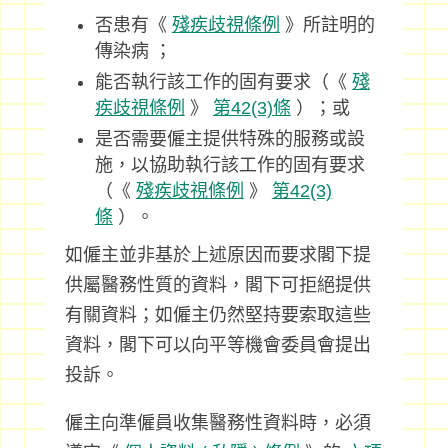
否患有《
殘疾歧視條例
》所註明的
傳染病 ；
能否執行該工作的固有要求（《
殘
疾歧視條例
》
第42(3)條
）；或
是否需要僱主提供特殊的服務或設
施，以協助執行該工作的固有要求
（《
殘疾歧視條例
》
第42(3)
條
）。
如僱主並非基於上述原因而要求閣下提
供屬醫務性質的資料，閣下可拒絕提供
有關資料；如僱主仍然堅持要索取這些
資料，閣下可以向平等機會委員會提出
投訴。
僱主向準僱員收集醫務性資料時，必須