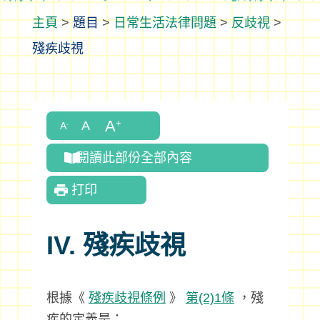
>
題目
>
日常生活法律問題
>
反歧視
>
殘疾歧視
閱讀此部份全部內容
打印
IV. 殘疾歧視
根據《
殘疾歧視條例
》
第(2)1條
，殘
疾的定義是：