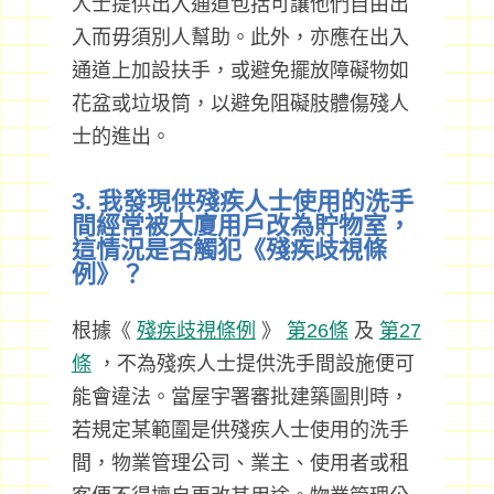
人士提供出入通道包括可讓他們自由出
入而毋須別人幫助。此外，亦應在出入
通道上加設扶手，或避免擺放障礙物如
花盆或垃圾筒，以避免阻礙肢體傷殘人
士的進出。
3. 我發現供殘疾人士使用的洗手
間經常被大廈用戶改為貯物室，
這情況是否觸犯《殘疾歧視條
例》？
根據《
殘疾歧視條例
》
第26條
及
第27
條
，不為殘疾人士提供洗手間設施便可
能會違法。當屋宇署審批建築圖則時，
若規定某範圍是供殘疾人士使用的洗手
間，物業管理公司、業主、使用者或租