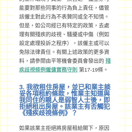
能要對那些同事的行為負上責任，儘管
該僱主對此行為不表贊同或全不知情。
但是，如公司經已有特定的政策，去處
理有關殘疾的歧視、騷擾或中傷（例如
設定處理投訴之程序），該僱主或可以
免除法律責任。有關上述政策的更多資
料，請參閱由平等機會委員會發出的
殘
疾歧視條例僱傭實務守則
第17-19條。
3. 我欲租住房屋，並已和業主談
妥各項租約條款，惟業主知道與
我同住的親人是弱智人士後，即
拒絕租出房屋。該業主有否觸犯
《殘疾歧視條例》？
如果該業主拒絕將房屋租給閣下，原因