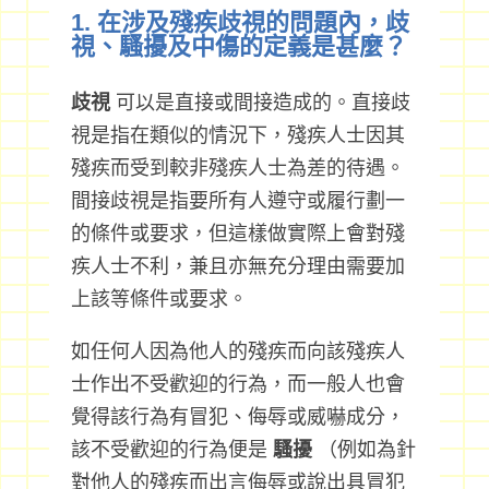
1. 在涉及殘疾歧視的問題內，歧
視、騷擾及中傷的定義是甚麼？
歧視
可以是直接或間接造成的。直接歧
視是指在類似的情況下，殘疾人士因其
殘疾而受到較非殘疾人士為差的待遇。
間接歧視是指要所有人遵守或履行劃一
的條件或要求，但這樣做實際上會對殘
疾人士不利，兼且亦無充分理由需要加
上該等條件或要求。
如任何人因為他人的殘疾而向該殘疾人
士作出不受歡迎的行為，而一般人也會
覺得該行為有冒犯、侮辱或威嚇成分，
該不受歡迎的行為便是
騷擾
（例如為針
對他人的殘疾而出言侮辱或說出具冒犯