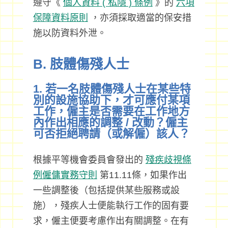
遵守《
個人資料 ( 私隱 ) 條例
》的
六項
保障資料原則
，亦須採取適當的保安措
施以防資料外泄。
B. 肢體傷殘人士
1. 若一名肢體傷殘人士在某些特
別的設施協助下，才可應付某項
工作，僱主是否需要在工作地方
內作出相應的調整 / 改動？僱主
可否拒絕聘請（或解僱）該人？
根據平等機會委員會發出的
殘疾歧視條
例僱傭實務守則
第11.11條，如果作出
一些調整後（包括提供某些服務或設
施），殘疾人士便能執行工作的固有要
求，僱主便要考慮作出有關調整。在有