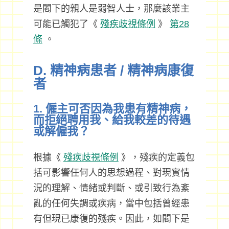
是閣下的親人是弱智人士，那麼該業主
可能已觸犯了《
殘疾歧視條例
》
第28
條
。
D. 精神病患者 / 精神病康復
者
1. 僱主可否因為我患有精神病，
而拒絕聘用我、給我較差的待遇
或解僱我？
根據《
殘疾歧視條例
》，殘疾的定義包
括可影響任何人的思想過程、對現實情
況的理解、情緒或判斷、或引致行為紊
亂的任何失調或疾病，當中包括曾經患
有但現已康復的殘疾。因此，如閣下是