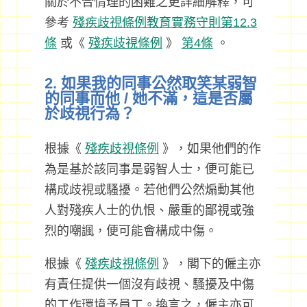
關於不合情理的困難之更詳細解釋，可
參考
殘疾歧視條例教育實務守則第12.3
條
或《
殘疾歧視條例
》
第4條
。
2. 如果我的同事公然取笑某弱智
的同事而他 / 她不滿，這是否屬
於歧視行為？
根據《
殘疾歧視條例
》，如果他們的作
為是基於該同事是弱智人士，便可能已
構成歧視或騷擾。若他們公然煽動其他
人對殘疾人士的仇恨、嚴重的鄙視或強
烈的嘲諷，便可能會構成中傷。
根據《
殘疾歧視條例
》，閣下的僱主亦
有責任提供一個沒有歧視、騷擾及中傷
的工作環境予員工。換言之，僱主亦可