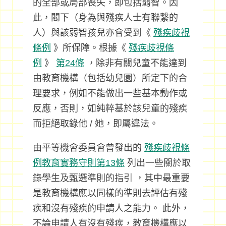
的全部或局部喪失，即包括弱智。因
此，閣下（身為與殘疾人士有聯繫的
人）與該弱智孩兒亦會受到《
殘疾歧視
條例
》所保障。根據《
殘疾歧視條
例
》
第24條
，除非有關兒童不能達到
由教育機構（包括幼兒園）所定下的合
理要求，例如不能做出一些基本動作或
反應，否則，如純粹基於該兒童的殘疾
而拒絕取錄他 / 她，即屬違法。
由平等機會委員會曾發出的
殘疾歧視條
例教育實務守則第13條
列出一些關於取
錄學生及甄選準則的指引 ，其中最重要
是教育機構應以同樣的準則去評估有殘
疾和沒有殘疾的申請人之能力。 此外，
不論申請人有沒有殘疾，教育機構應以