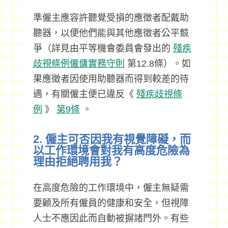
準僱主應容許聽覺受損的應徵者配戴助
聽器，以便他們能與其他應徵者公平競
爭（詳見由平等機會委員會發出的
殘疾
歧視條例僱傭實務守則
第12.8條）。如
果應徵者因使用助聽器而得到較差的待
遇，有關僱主便已違反《
殘疾歧視條
例
》
第9條
。
2. 僱主可否因我有視覺障礙，而
以工作環境會對我有高度危險為
理由拒絕聘用我？
在高度危險的工作環境中，僱主無疑需
要顧及所有僱員的健康和安全，但視障
人士不應因此而自動被摒諸門外。有些