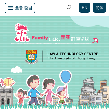
EN
简体
全部題目