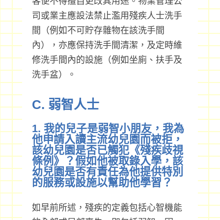
客便不得擅自更改其用途。物業管理公
司或業主應設法禁止濫用殘疾人士洗手
間（例如不可貯存雜物在該洗手間
內），亦應保持洗手間清潔，及定時維
修洗手間內的設施（例如坐廁、扶手及
洗手盆）。
C. 弱智人士
1. 我的兒子是弱智小朋友，我為
他申請入讀主流幼兒園而被拒，
該幼兒園是否已觸犯《殘疾歧視
條例》？假如他被取錄入學，該
幼兒園是否有責任為他提供特別
的服務或設施以幫助他學習？
如早前所述，殘疾的定義包括心智機能