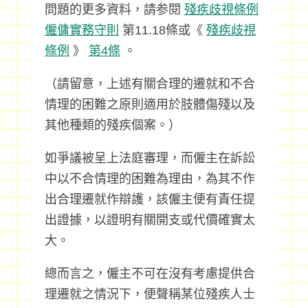
問題的更多資料，請参閱
殘疾歧視條例
僱傭實務守則
第11.18條或《
殘疾歧視
條例
》
第4條
。
（請留意，上述有關合理的遷就和不合
情理的困難之原則適用於肢體傷殘以及
其他種類的殘疾個案。）
如爭議被呈上法庭審理，而僱主在訴訟
中以不合情理的困難為理由，為其不作
出合理遷就作辯護，該僱主便有責任提
出證據，以證明有關開支或代價確實太
大。
總而言之，僱主不可在沒有考慮提供合
理遷就之情況下，便聲稱某位殘疾人士