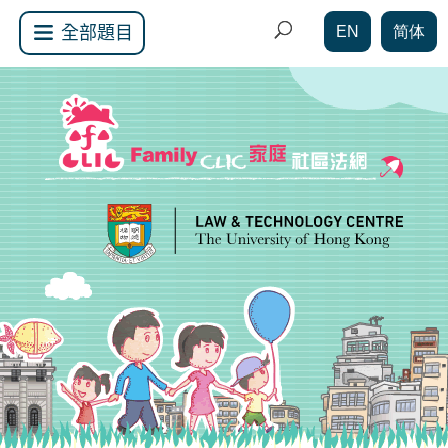
EN
简体
全部題目