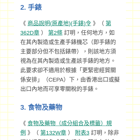
2. 手錶
《
商品說明(原產地)(手錶)令
》（
第
362D章
）
第2條
訂明，任何地方，如
在其內製造或生產手錶機芯（即手錶的
主要部分但不包括錶帶），則該地方須
視為在其內製造或生產該手錶的地方。
此要求卻不適用於根據「更緊密經貿關
係安排」（CEPA）下，由香港出口或擬
出口內地而可享零關稅的手錶。
3. 食物及藥物
《
食物及藥物（成分組合及標籤）規
例
》（
第132W章
）
附表3
訂明，除非