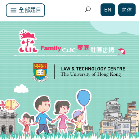
EN
简体
全部題目