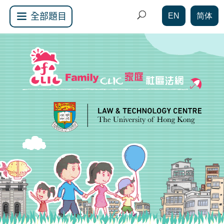
EN
简体
全部題目