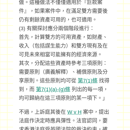
做。這種做法不僅僅適用於『巨款案
件』，如果案件中，在滿足雙方需要後
仍有剩餘資產可用的，也可適用。
(3) 有關探討應分兩個階段進行：
首先，計算雙方的可用資產，如財產、
收入（包括謀生能力）和雙方現有及在
可見未來相當可能擁有的經濟來源。
其次，分配這些資產時參考三項原則：
需要原則（廣義解釋）、補償原則及分
享原則。這些原則均可從
第7(1)條
找得
到，而
第7(1)(a)-(g)條
列出的每一項，
均可歸納在這三項原則的某一項下。」
不過，上訴庭其後在
W v H
案中，提出
法庭作決定時應具彈性。法官認同，要
求香港法庭受英國法院的裁決約束，確