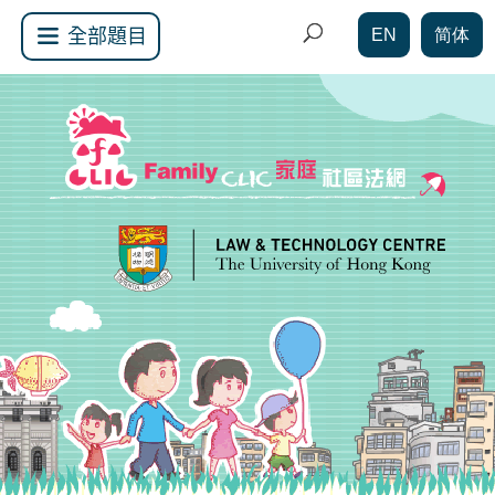
EN
简体
全部題目