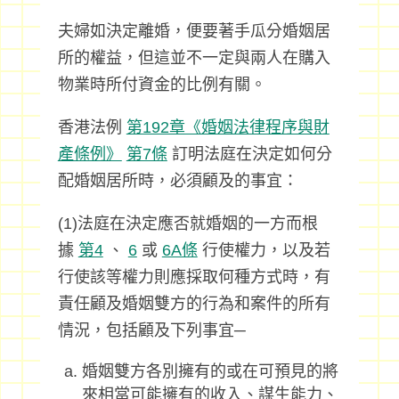
夫婦如決定離婚，便要著手瓜分婚姻居
所的權益，但這並不一定與兩人在購入
物業時所付資金的比例有關。
香港法例
第192章《婚姻法律程序與財
產條例》
第7條
訂明法庭在決定如何分
配婚姻居所時，必須顧及的事宜：
(1)法庭在決定應否就婚姻的一方而根
據
第4
、
6
或
6A條
行使權力，以及若
行使該等權力則應採取何種方式時，有
責任顧及婚姻雙方的行為和案件的所有
情況，包括顧及下列事宜─
婚姻雙方各別擁有的或在可預見的將
來相當可能擁有的收入、謀生能力、