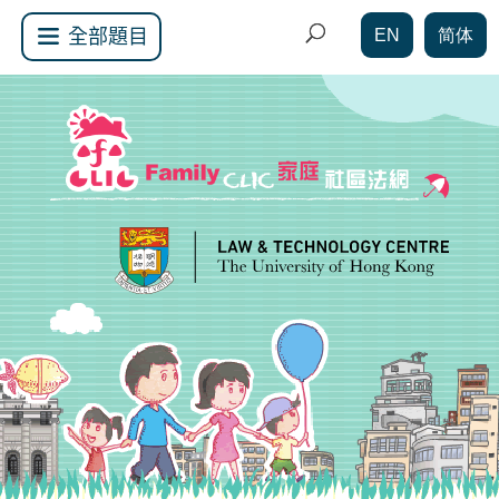
EN
简体
全部題目